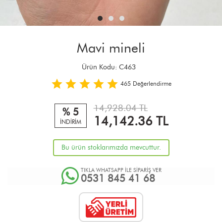
Mavi mineli
Ürün Kodu:
C463
465
Değerlendirme
14,928.04 TL
% 5
14,142.36
TL
İNDİRİM
Bu ürün stoklarımızda mevcuttur.
TIKLA WHATSAPP İLE SİPARİŞ VER
0531 845 41 68