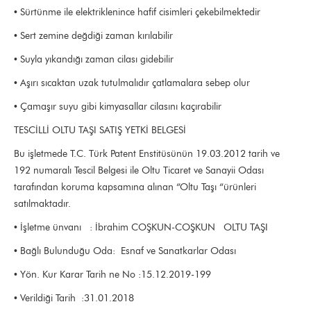
• Sürtünme ile elektriklenince hafif cisimleri çekebilmektedir
• Sert zemine değdiği zaman kırılabilir
• Suyla yıkandığı zaman cilası gidebilir
• Aşırı sıcaktan uzak tutulmalıdır çatlamalara sebep olur
• Çamaşır suyu gibi kimyasallar cilasını kaçırabilir
TESCİLLİ OLTU TAŞI SATIŞ YETKİ BELGESİ
Bu işletmede T.C. Türk Patent Enstitüsünün 19.03.2012 tarih ve
192 numaralı Tescil Belgesi ile Oltu Ticaret ve Sanayii Odası
tarafından koruma kapsamına alınan “Oltu Taşı “ürünleri
satılmaktadır.
• İşletme ünvanı : İbrahim COŞKUN-COŞKUN OLTU TAŞI
• Bağlı Bulunduğu Oda: Esnaf ve Sanatkarlar Odası
• Yön. Kur Karar Tarih ne No :15.12.2019-199
• Verildiği Tarih :31.01.2018