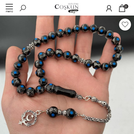
0
menü