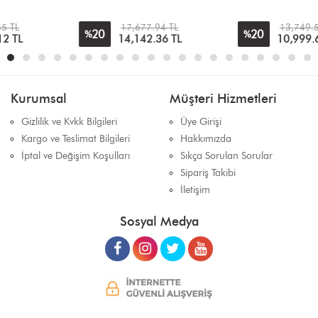
17,677.94 TL
13,749.51 TL
20
20
%
%
14,142.36
TL
10,999.61
TL
Kurumsal
Müşteri Hizmetleri
Gizlilik ve Kvkk Bilgileri
Üye Girişi
Kargo ve Teslimat Bilgileri
Hakkımızda
İptal ve Değişim Koşulları
Sıkça Sorulan Sorular
Sipariş Takibi
İletişim
Sosyal Medya