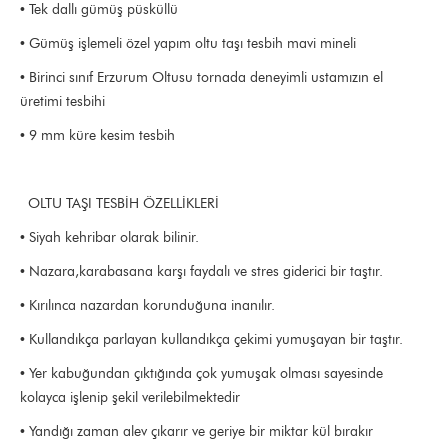
• Tek dallı gümüş püsküllü
• Gümüş işlemeli özel yapım oltu taşı tesbih mavi mineli
• Birinci sınıf Erzurum Oltusu tornada deneyimli ustamızın el
üretimi tesbihi
• 9 mm küre kesim tesbih
OLTU TAŞI TESBİH ÖZELLİKLERİ
• Siyah kehribar olarak bilinir.
• Nazara,karabasana karşı faydalı ve stres giderici bir taştır.
• Kırılınca nazardan korunduğuna inanılır.
• Kullandıkça parlayan kullandıkça çekimi yumuşayan bir taştır.
• Yer kabuğundan çıktığında çok yumuşak olması sayesinde
kolayca işlenip şekil verilebilmektedir
• Yandığı zaman alev çıkarır ve geriye bir miktar kül bırakır