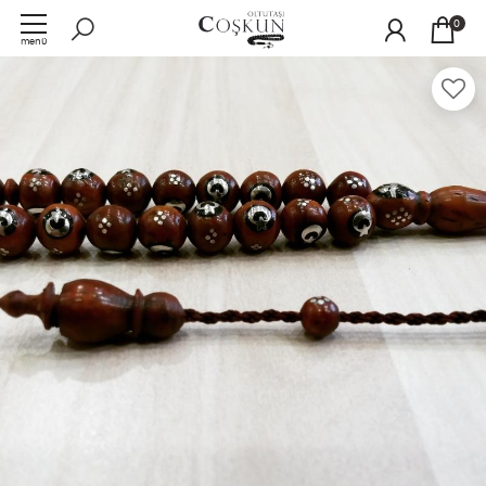
0
menü