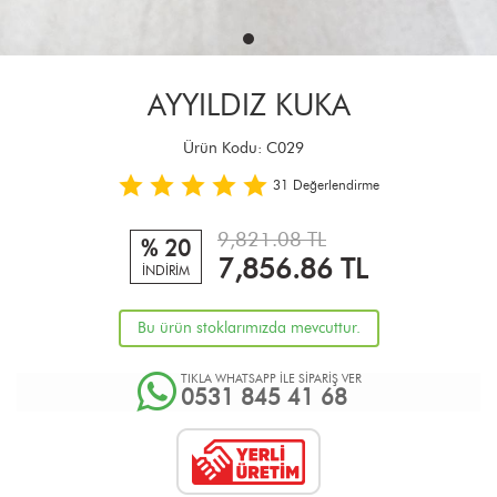
AYYILDIZ KUKA
Ürün Kodu:
C029
31
Değerlendirme
9,821.08 TL
% 20
7,856.86
TL
İNDİRİM
Bu ürün stoklarımızda mevcuttur.
TIKLA WHATSAPP İLE SİPARİŞ VER
0531 845 41 68