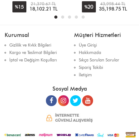
43,998.44 TL
15,085.18
TL
20
%
35,198.75
TL
Kurumsal
Müşteri Hizmetleri
Gizlilik ve Kvkk Bilgileri
Üye Girişi
Kargo ve Teslimat Bilgileri
Hakkımızda
İptal ve Değişim Koşulları
Sıkça Sorulan Sorular
Sipariş Takibi
İletişim
Sosyal Medya