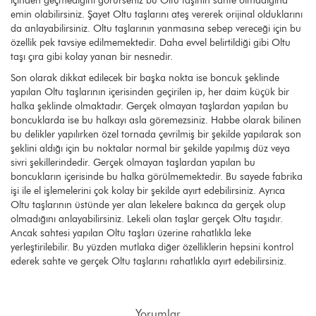
içinden geçmediğini görürseniz bu Oltu taşının sahte olmadığına
emin olabilirsiniz. Şayet Oltu taşlarını ateş vererek orijinal olduklarını
da anlayabilirsiniz. Oltu taşlarının yanmasına sebep vereceği için bu
özellik pek tavsiye edilmemektedir. Daha evvel belirtildiği gibi Oltu
taşı çıra gibi kolay yanan bir nesnedir.
Son olarak dikkat edilecek bir başka nokta ise boncuk şeklinde
yapılan Oltu taşlarının içerisinden geçirilen ip, her daim küçük bir
halka şeklinde olmaktadır. Gerçek olmayan taşlardan yapılan bu
boncuklarda ise bu halkayı asla göremezsiniz. Habbe olarak bilinen
bu delikler yapılırken özel tornada çevrilmiş bir şekilde yapılarak son
şeklini aldığı için bu noktalar normal bir şekilde yapılmış düz veya
sivri şekillerindedir. Gerçek olmayan taşlardan yapılan bu
boncukların içerisinde bu halka görülmemektedir. Bu sayede fabrika
işi ile el işlemelerini çok kolay bir şekilde ayırt edebilirsiniz. Ayrıca
Oltu taşlarının üstünde yer alan lekelere bakınca da gerçek olup
olmadığını anlayabilirsiniz. Lekeli olan taşlar gerçek Oltu taşıdır.
Ancak sahtesi yapılan Oltu taşları üzerine rahatlıkla leke
yerleştirilebilir. Bu yüzden mutlaka diğer özelliklerin hepsini kontrol
ederek sahte ve gerçek Oltu taşlarını rahatlıkla ayırt edebilirsiniz.
Yorumlar