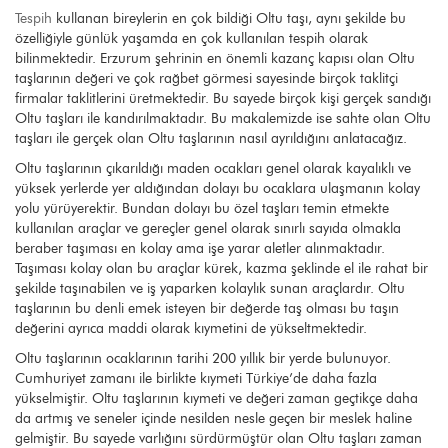
Tespih
kullanan bireylerin en çok bildiği Oltu taşı, aynı şekilde bu
özelliğiyle günlük yaşamda en çok kullanılan tespih olarak
bilinmektedir. Erzurum şehrinin en önemli kazanç kapısı olan Oltu
taşlarının değeri ve çok rağbet görmesi sayesinde birçok taklitçi
firmalar taklitlerini üretmektedir. Bu sayede birçok kişi gerçek sandığı
Oltu taşları ile kandırılmaktadır. Bu makalemizde ise sahte olan Oltu
taşları ile gerçek olan Oltu taşlarının nasıl ayrıldığını anlatacağız.
Oltu taşlarının çıkarıldığı maden ocakları genel olarak kayalıklı ve
yüksek yerlerde yer aldığından dolayı bu ocaklara ulaşmanın kolay
yolu yürüyerektir. Bundan dolayı bu özel taşları temin etmekte
kullanılan araçlar ve gereçler genel olarak sınırlı sayıda olmakla
beraber taşıması en kolay ama işe yarar aletler alınmaktadır.
Taşıması kolay olan bu araçlar kürek, kazma şeklinde el ile rahat bir
şekilde taşınabilen ve iş yaparken kolaylık sunan araçlardır. Oltu
taşlarının bu denli emek isteyen bir değerde taş olması bu taşın
değerini ayrıca maddi olarak kıymetini de yükseltmektedir.
Oltu taşlarının ocaklarının tarihi 200 yıllık bir yerde bulunuyor.
Cumhuriyet zamanı ile birlikte kıymeti Türkiye’de daha fazla
yükselmiştir. Oltu taşlarının kıymeti ve değeri zaman geçtikçe daha
da artmış ve seneler içinde nesilden nesle geçen bir meslek haline
gelmiştir. Bu sayede varlığını sürdürmüştür olan Oltu taşları zaman