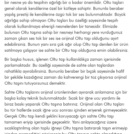
bir nesne ya da tespihin ağırlığı bir o kadar önemlidir. Oltu taşları
genel olarak kendilerine özel bir kütleye sahiptir. Bununla beraber
yapılış prestiji ile kendilerine özgü tok bir ses bulunmaktadır. Büyük
ağırlığa sahip olmayan Oltu taşları bu özelliği sayesinde tespih
olarak kullanılmaya elverişli nesnelerden bir tanesidir. Elimizde
bulunan Oltu taşına sahip bir nesneyi herhangi yere vurduğunuz
zaman çıkan ses tok bir ses ise orijinal Oltu taşı olduğunu ayırt
edebilirsiniz. Bunun yanı sıra çok ağır olup Oltu taşı denilen bir ürün
satılmaya çalışıyor ise sahte bir Oltu taşı olduğuna emin olabilirsiniz.
Bir başka husus, işlenen Oltu taşı kullanıldıkça zaman içerisinde
parlamaktadır. Bu özelliği sayesinde de sahte olan taşlardan
rahatlıkla ayırabilirsiniz. Bununla beraber bir bıçak sayesinde hafif
bir şekilde kazıdığınız zaman da kahverengi bir toz çıkıyorsa orijinal
Oltu taşını tutuyorsunuz demektir.
Sahte Oltu taşlarını orijinal ürünlerinden ayırarak anlamanız için bir
başka kolay teknik bulunmaktadır. Sıcak bir iğne ucu yardımı ile
biraz baskı yaparak Oltu taşına batırınız. Orijinal olan Oltu taşları
bu tür hallerde sıcak iğne ucu sonrası içinden eriyerek girmeyecektir.
Gerçek Oltu taşı kendi şeklini koruyacağı için sahte Oltu taşı
tamamen eriyip içerisinde geçecektir. Yani anlayacağınız üzere
sıcaklaştırılmış olan toplu iğneyi Oltu taşına batırarak taşın erimeyip