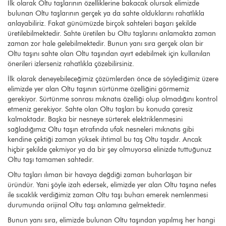
İlk olarak Oltu taşlarının özelliklerine bakacak olursak elimizde
bulunan Oltu taşlarının gerçek ya da sahte olduklarını rahatlıkla
anlayabiliriz. Fakat günümüzde birçok sahteleri başarı şekilde
üretilebilmektedir. Sahte üretilen bu Oltu taşlarını anlamakta zaman
zaman zor hale gelebilmektedir. Bunun yanı sıra gerçek olan bir
Oltu taşını sahte olan Oltu taşından ayırt edebilmek için kullanılan
önerileri izlerseniz rahatlıkla çözebilirsiniz.
İlk olarak deneyebileceğimiz çözümlerden önce de söylediğimiz üzere
elimizde yer alan Oltu taşının sürtünme özelliğini görmemiz
gerekiyor. Sürtünme sonrası mıknatıs özelliği olup olmadığını kontrol
etmeniz gerekiyor. Sahte olan Oltu taşları bu konuda çaresiz
kalmaktadır. Başka bir nesneye sürterek elektriklenmesini
sağladığımız Oltu taşın etrafında ufak nesneleri mıknatıs gibi
kendine çektiği zaman yüksek ihtimal bu taş Oltu taşıdır. Ancak
hiçbir şekilde çekmiyor ya da bir şey olmuyorsa elinizde tuttuğunuz
Oltu taşı tamamen sahtedir.
Oltu taşları ılıman bir havaya değdiği zaman buharlaşan bir
üründür. Yani şöyle izah edersek, elimizde yer alan Oltu taşına nefes
ile sıcaklık verdiğimiz zaman Oltu taşı buharı emerek nemlenmesi
durumunda orijinal Oltu taşı anlamına gelmektedir.
Bunun yanı sıra, elimizde bulunan Oltu taşından yapılmış her hangi