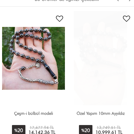
Çeşm-i bülbül modeli
Özel Yapım 10mm Ayyıldız
17,677.94 TL
13,749.51 TL
20
20
%
%
14,142.36
TL
10,999.61
TL