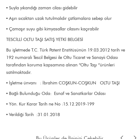
• Suyla yıkandığı zaman cilası gidebilir
• Aşırı sıcaktan uzak tutulmalıdır çatlamalara sebep olur
• Çamaşır suyu gibi kimyasallar cilasını kaçırabilir
TESCİLLİ OLTU TAŞI SATIŞ YETKİ BELGESİ
Bu işletmede T.C. Türk Patent Enstitüsünün 19.03.2012 tarih ve
192 numaralı Tescil Belgesi ile Oltu Ticaret ve Sanayii Odası
tarafından koruma kapsamına alınan “Oltu Taşı “ürünleri
satılmaktadır.
• İşletme ünvanı : İbrahim COŞKUN-COŞKUN OLTU TAŞI
• Bağlı Bulunduğu Oda: Esnaf ve Sanatkarlar Odası
• Yön. Kur Karar Tarih ne No :15.12.2019-199
• Verildiği Tarih :31.01.2018
Bu Ürünler de İlginizi Çekebilir