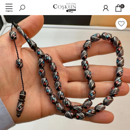
0
menü