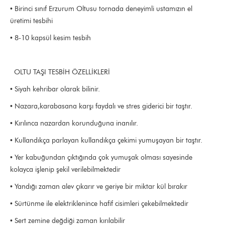
• Birinci sınıf Erzurum Oltusu tornada deneyimli ustamızın el
üretimi tesbihi
• 8-10 kapsül kesim tesbih
OLTU TAŞI TESBİH ÖZELLİKLERİ
• Siyah kehribar olarak bilinir.
• Nazara,karabasana karşı faydalı ve stres giderici bir taştır.
• Kırılınca nazardan korunduğuna inanılır.
• Kullandıkça parlayan kullandıkça çekimi yumuşayan bir taştır.
• Yer kabuğundan çıktığında çok yumuşak olması sayesinde
kolayca işlenip şekil verilebilmektedir
• Yandığı zaman alev çıkarır ve geriye bir miktar kül bırakır
• Sürtünme ile elektriklenince hafif cisimleri çekebilmektedir
• Sert zemine değdiği zaman kırılabilir