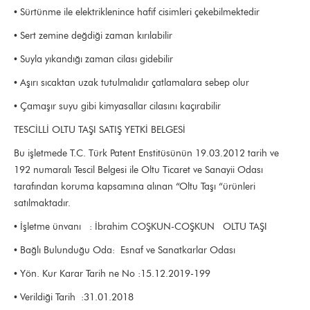
• Sürtünme ile elektriklenince hafif cisimleri çekebilmektedir
• Sert zemine değdiği zaman kırılabilir
• Suyla yıkandığı zaman cilası gidebilir
• Aşırı sıcaktan uzak tutulmalıdır çatlamalara sebep olur
• Çamaşır suyu gibi kimyasallar cilasını kaçırabilir
TESCİLLİ OLTU TAŞI SATIŞ YETKİ BELGESİ
Bu işletmede T.C. Türk Patent Enstitüsünün 19.03.2012 tarih ve
192 numaralı Tescil Belgesi ile Oltu Ticaret ve Sanayii Odası
tarafından koruma kapsamına alınan “Oltu Taşı “ürünleri
satılmaktadır.
• İşletme ünvanı : İbrahim COŞKUN-COŞKUN OLTU TAŞI
• Bağlı Bulunduğu Oda: Esnaf ve Sanatkarlar Odası
• Yön. Kur Karar Tarih ne No :15.12.2019-199
• Verildiği Tarih :31.01.2018