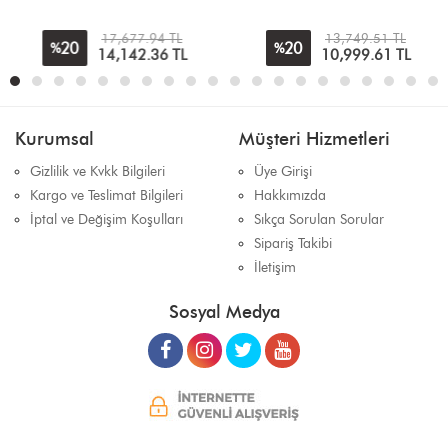
17,677.94 TL
13,749.51 TL
20
20
%
%
14,142.36
TL
10,999.61
TL
Kurumsal
Müşteri Hizmetleri
Gizlilik ve Kvkk Bilgileri
Üye Girişi
Kargo ve Teslimat Bilgileri
Hakkımızda
İptal ve Değişim Koşulları
Sıkça Sorulan Sorular
Sipariş Takibi
İletişim
Sosyal Medya