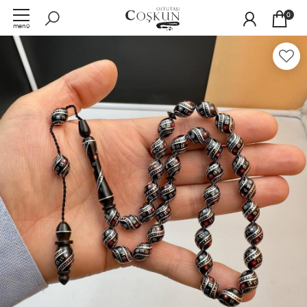
0
menü