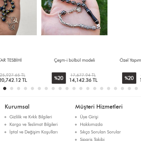
Çeşm-i bülbül modeli
Özel Yapım 10mm Ayyıldız
17,677.94 TL
13,749.51 TL
20
20
%
%
14,142.36
TL
10,999.61
TL
Kurumsal
Müşteri Hizmetleri
Gizlilik ve Kvkk Bilgileri
Üye Girişi
Kargo ve Teslimat Bilgileri
Hakkımızda
İptal ve Değişim Koşulları
Sıkça Sorulan Sorular
Sipariş Takibi