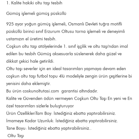
1. Kalite hakiki oltu taşı tesbih
Gümüş işlemeli gümüş püsküllü
925 ayar yoğun gümüş işlemeli, Osmanlı Devleti tuğra motifli
püsküllü birinci sınıf Erzurum Oltusu torna işlemeli ve deneyimli
ustamızın el üretimi tesbih.
Coşkun oltu taşı atölyelerinde 1. sınıf işçilik ve oltu taşı'ndan imal
edilen bu tesbih Gümüş aksesuarla süslenerek daha güzel ve
dikkat çekici hale getirildi.
Oltu taşı severler için en ideal tasarımları yapmaya devam eden
coşkun oltu taşı futbol topu 4lü modeliyle zengin ürün çeşitlerine bi
yenisini daha eklemiştir.
Bu ürün coskunoltutasi.com garantisi altındadır.
Kalite ve Güvenden ödün vermeyen Coşkun Oltu Taşı En yeni ve En
özel tasarımları sizlerle buluşturuyor
Ürün ÖzellikleriTam Boy: İstediğiniz ebatta yaptırabilirsiniz.
İmameye Kadar Uzunluk: İstediğiniz ebatta yaptırabilirsiniz.
Tane Boyu: İstediğiniz ebatta yaptırabilirsiniz..
Oltu Taşı