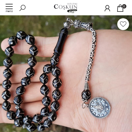
0
menü