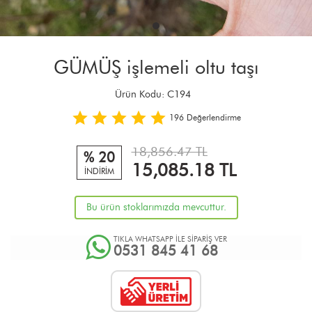
GÜMÜŞ işlemeli oltu taşı
Ürün Kodu:
C194
196
Değerlendirme
18,856.47 TL
% 20
15,085.18
TL
İNDİRİM
Bu ürün stoklarımızda mevcuttur.
TIKLA WHATSAPP İLE SİPARİŞ VER
0531 845 41 68