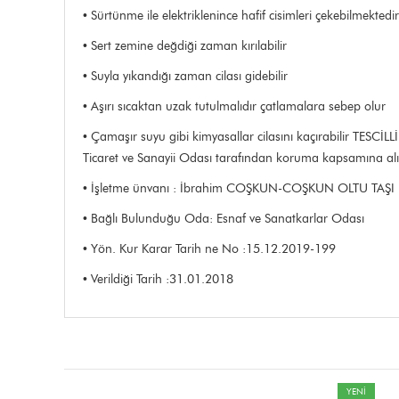
• Sürtünme ile elektriklenince hafif cisimleri çekebilmektedir
• Sert zemine değdiği zaman kırılabilir
• Suyla yıkandığı zaman cilası gidebilir
• Aşırı sıcaktan uzak tutulmalıdır çatlamalara sebep olur
• Çamaşır suyu gibi kimyasallar cilasını kaçırabilir TESCİ
Ticaret ve Sanayii Odası tarafından koruma kapsamına alın
• İşletme ünvanı : İbrahim COŞKUN-COŞKUN OLTU TAŞI
• Bağlı Bulunduğu Oda: Esnaf ve Sanatkarlar Odası
• Yön. Kur Karar Tarih ne No :15.12.2019-199
• Verildiği Tarih :31.01.2018
YENİ