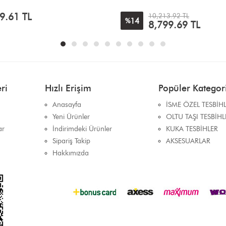
9.61
TL
10,213.92 TL
14
%
8,799.69
TL
ri
Hızlı Erişim
Popüler Kategori
Anasayfa
İSME ÖZEL TESBİH
Yeni Ürünler
OLTU TAŞI TESBİHL
ar
İndirimdeki Ürünler
KUKA TESBİHLER
Sipariş Takip
AKSESUARLAR
Hakkımızda