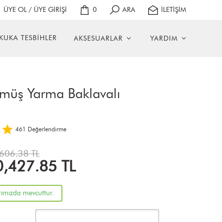
ÜYE OL / ÜYE GİRİŞİ
0
ARA
İLETİŞİM
KUKA TESBİHLER
AKSESUARLAR
YARDIM
ümüş Yarma Baklavalı
461
Değerlendirme
606.38 TL
0,427.85
TL
rımızda mevcuttur.