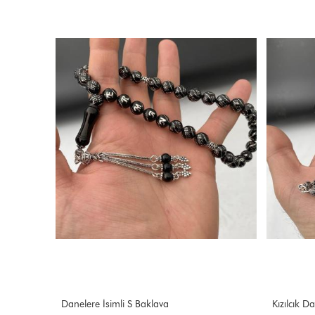
el Oltu
Danelere İsimli S Baklava
Kızılcık Da