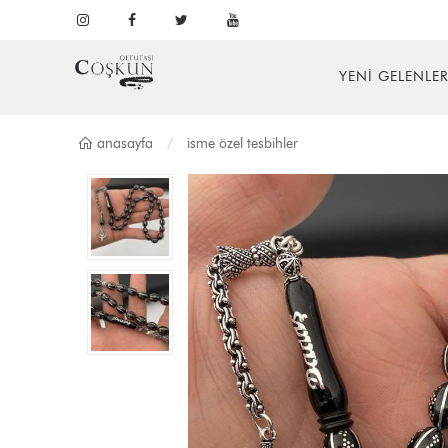
YENİ GELENLE
anasayfa
i̇sme özel tesbi̇hler