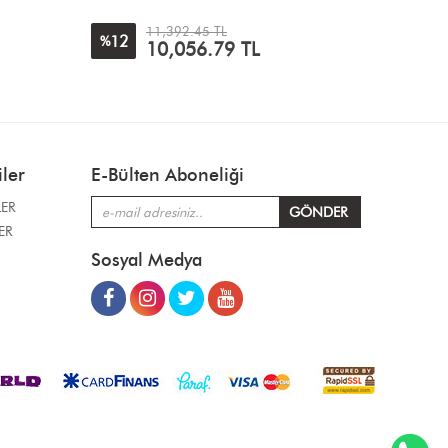
11,392.45 TL
12
11
%
%
10,056.79
TL
ler
E-Bülten Aboneliği
LER
ER
Sosyal Medya