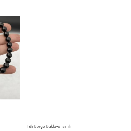
16lı Burgu Baklava İsimli
İmameye İ