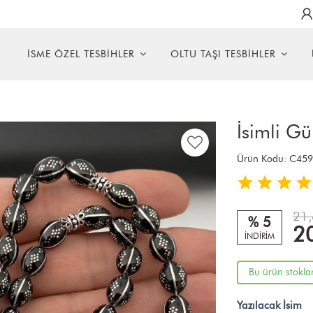
R
İSME ÖZEL TESBİHLER
OLTU TAŞI TESBİHLER
İsimli G
Ürün Kodu:
C459
21,
% 5
2
İNDİRİM
Bu ürün stokla
Yazılacak İsim