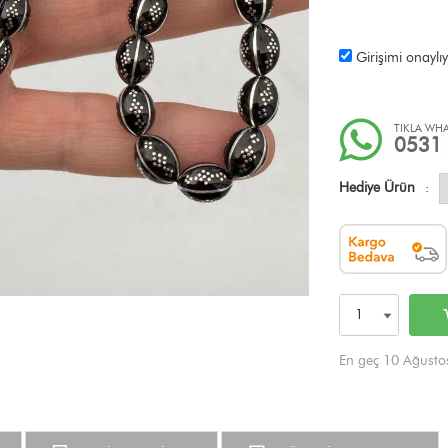
Girişimi onayl
TIKLA WHA
0531 
Hediye Ürün
:
En geç 10 Ağusto