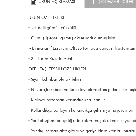
ÜRÜN AÇIKLAMASI
ÖDEME BİLGİLERİ
ÜRÜN ÖZELLİKLERİ
• Tek dallı gümüş püsküllü
• Gümüş işlemeli gümüş aksesuarlı gümüş isimli
• Birinci sınıf Erzurum Oltusu tornada deneyimli ustamızın 
• 8-11 mm Kızılcık tesbih
OLTU TAŞI TESBİH ÖZELLİKLERİ
• Siyah kehribar olarak bilinir.
• Nazara,karabasana karşı faydalı ve stres giderici bir taştı
• Kırılınca nazardan korunduğuna inanılır.
• Kullandıkça parlayan kullandıkça çekimi yumuşayan bir ta
• Yer kabuğundan çıktığında çok yumuşak olması sayesinde k
• Yandığı zaman alev çıkarır ve geriye bir miktar kül bırakır