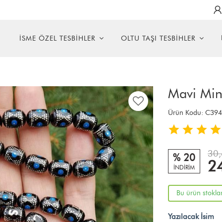
R
İSME ÖZEL TESBİHLER
OLTU TAŞI TESBİHLER
Mavi Mine
Ürün Kodu:
C394
30,
% 20
2
İNDİRİM
Bu ürün stokla
Yazılacak İsim