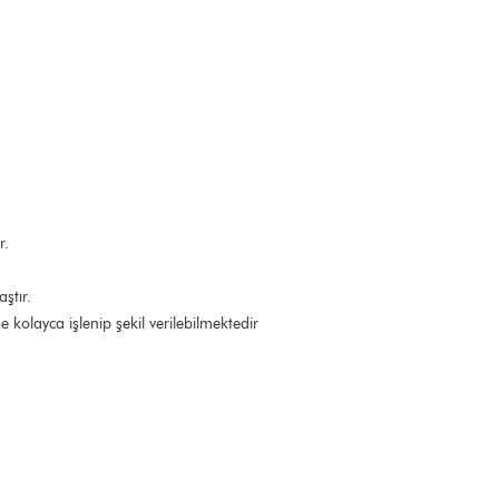
ır.
aştır.
kolayca işlenip şekil verilebilmektedir
r
r