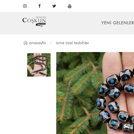
YENİ GELENLE
anasayfa
i̇sme özel tesbi̇hler