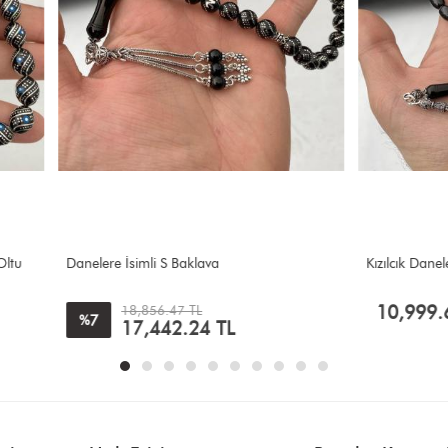
İsimli S Baklava
Kızılcık Danelere İsimli
10,999.61
TL
18,856.47 TL
17,442.24
TL