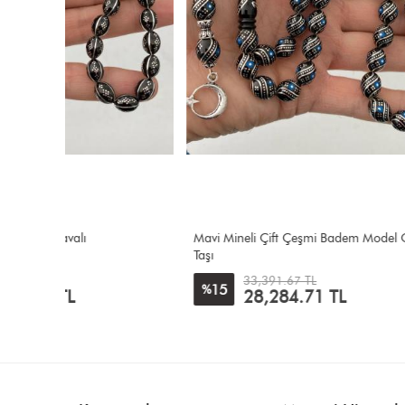
Mavi Mineli Çift Çeşmi Badem Model Oltu
Danelere 
Taşı
33,391.67 TL
15
7
%
%
28,284.71
TL