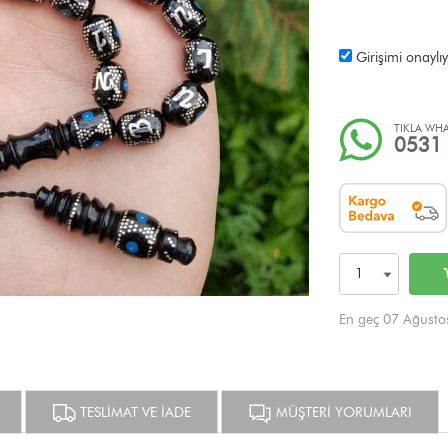
Girişimi onayl
TIKLA WHA
0531 
En geç 07 Ağust
TESLİMAT VE İADE
MÜŞTERİ YORUMLARI