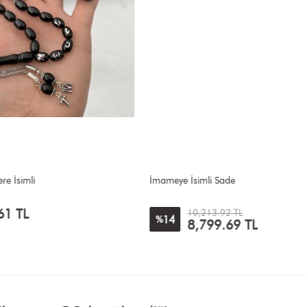
İmameye İsimli Sade
16lı Burg
10,213.92 TL
14
12
%
%
8,799.69
TL