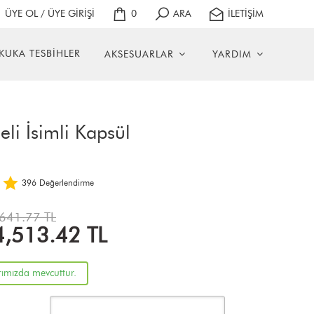
ÜYE OL / ÜYE GİRİŞİ
0
ARA
İLETİŞİM
KUKA TESBİHLER
AKSESUARLAR
YARDIM
li İsimli Kapsül
396
Değerlendirme
641.77 TL
4,513.42
TL
rımızda mevcuttur.