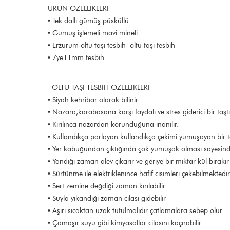
ÜRÜN ÖZELLİKLERİ
• Tek dallı gümüş püsküllü
• Gümüş işlemeli mavi mineli
• Erzurum oltu taşı tesbih oltu taşı tesbih
• 7ye11mm tesbih
OLTU TAŞI TESBİH ÖZELLİKLERİ
• Siyah kehribar olarak bilinir.
• Nazara,karabasana karşı faydalı ve stres giderici bir taşt
• Kırılınca nazardan korunduğuna inanılır.
• Kullandıkça parlayan kullandıkça çekimi yumuşayan bir t
• Yer kabuğundan çıktığında çok yumuşak olması sayesinde 
• Yandığı zaman alev çıkarır ve geriye bir miktar kül bırakı
• Sürtünme ile elektriklenince hafif cisimleri çekebilmektedi
• Sert zemine değdiği zaman kırılabilir
• Suyla yıkandığı zaman cilası gidebilir
• Aşırı sıcaktan uzak tutulmalıdır çatlamalara sebep olur
• Çamaşır suyu gibi kimyasallar cilasını kaçırabilir