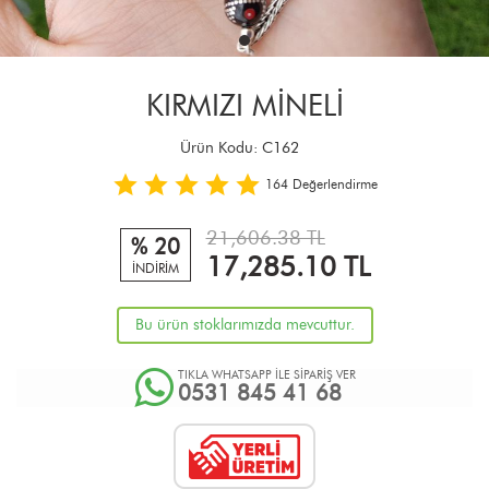
KIRMIZI MİNELİ
Ürün Kodu:
C162
164
Değerlendirme
21,606.38 TL
% 20
17,285.10
TL
İNDİRİM
Bu ürün stoklarımızda mevcuttur.
TIKLA WHATSAPP İLE SİPARİŞ VER
0531 845 41 68