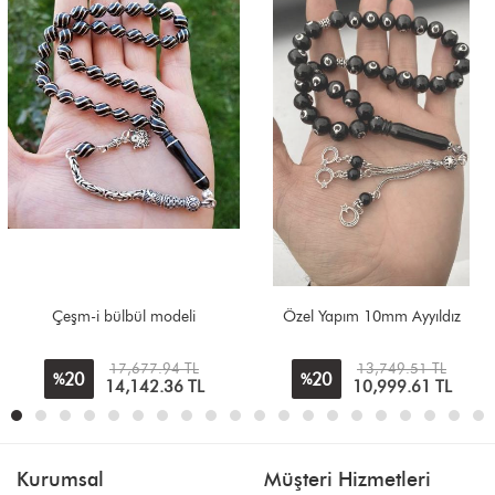
Çeşm-i bülbül modeli
Özel Yapım 10mm Ayyıldız
17,677.94 TL
13,749.51 TL
20
20
%
%
14,142.36
TL
10,999.61
TL
Kurumsal
Müşteri Hizmetleri