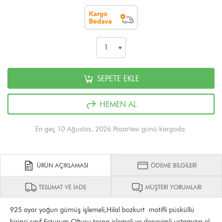
SEPETE EKLE
HEMEN AL
En geç 10 Ağustos, 2026 Pazartesi günü kargoda.
ÜRÜN AÇIKLAMASI
ÖDEME BİLGİLERİ
TESLİMAT VE İADE
MÜŞTERİ YORUMLARI
925 ayar yoğun gümüş işlemeli,Hilal bozkurt motifli püsküllü
birinci sınıf Erzurum Oltusu torna işlemeli ve deneyimli ustamızın el