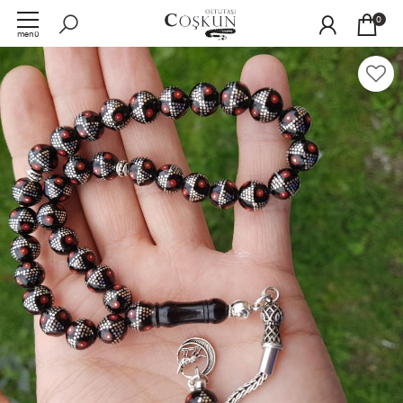
0
menü