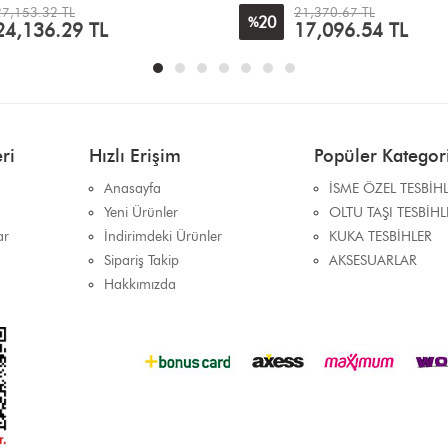
21,370.67 TL
60,340.72 TL
17
%
17,096.54
TL
50,283.93
TL
ri
Hızlı Erişim
Popüler Kategori
Anasayfa
İSME ÖZEL TESBİH
Yeni Ürünler
OLTU TAŞI TESBİHL
ar
İndirimdeki Ürünler
KUKA TESBİHLER
Sipariş Takip
AKSESUARLAR
Hakkımızda