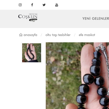
YENİ GELENLE
anasayfa
oltu taşi tesbi̇hler
efe maskot