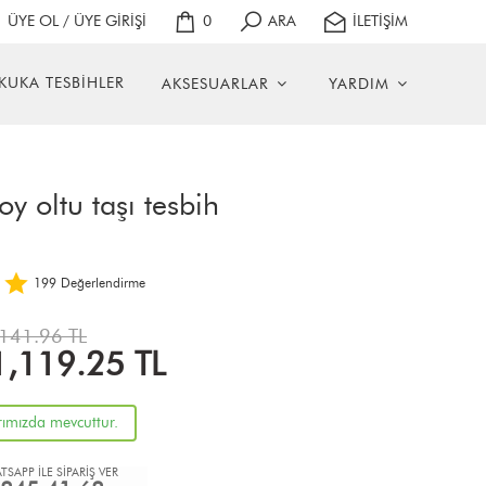
ÜYE OL / ÜYE GİRİŞİ
0
ARA
İLETİŞİM
KUKA TESBİHLER
AKSESUARLAR
YARDIM
y oltu taşı tesbih
199
Değerlendirme
141.96 TL
1,119.25
TL
rımızda mevcuttur.
TSAPP İLE SİPARİŞ VER