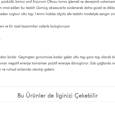
püsküllü birinci sınıf Erzurum Oltusu torna işlemeli ve deneyimli ustamızın 
'ndan imal edilen bu tesbih Gümüş aksesuarla süslenerek daha güzel ve dikkat 
 eden coşkun oltu taşı 14mm habbe ölçülü efe tesbihi modeliyle zengin ürün 
 ve En özel tasarımları sizlerle buluşturuyor
.
lardan biridir. Geçmişten günümüze kadar gelen oltu taşı şans taşı olarak bi
ulunan negatif enerjiyi tamamen pozitif enerjiye dönüştürür. Eski çağlarda naz
ir ve ruhsal anlamda sıkıntıyı giderir.
Bu Ürünler de İlginizi Çekebilir