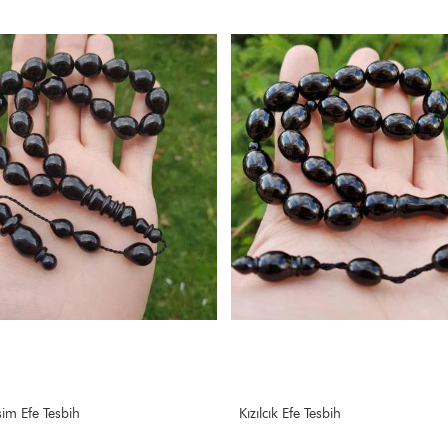
e Tesbih
33 taneli EFE BOY TESBİH