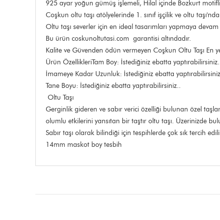
925 ayar yoğun gümüş işlemeli, Hilal içinde Bozkurt motifli 
Coşkun oltu taşı atölyelerinde 1. sınıf işçilik ve oltu taşı
Oltu taşı severler için en ideal tasarımları yapmaya devam
Bu ürün coskunoltutasi.com garantisi altındadır.
Kalite ve Güvenden ödün vermeyen Coşkun Oltu Taşı En yeni
Ürün ÖzellikleriTam Boy: İstediğiniz ebatta yaptırabilirsiniz.
İmameye Kadar Uzunluk: İstediğiniz ebatta yaptırabilirsiniz
Tane Boyu: İstediğiniz ebatta yaptırabilirsiniz..
Oltu Taşı
Gerginlik gideren ve sabır verici özelliği bulunan özel taş
olumlu etkilerini yansıtan bir taştır oltu taşı. Üzerinizde b
Sabır taşı olarak bilindiği için tespihlerde çok sık tercih edil
14mm maskot boy tesbih