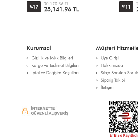
27,153.32 TL
11
20
%
%
24,136.29
TL
Kurumsal
Müşteri Hizmetle
Gizlilik ve Kvkk Bilgileri
Üye Girişi
Kargo ve Teslimat Bilgileri
Hakkımızda
İptal ve Değişim Koşulları
Sıkça Sorulan Sorul
Sipariş Takibi
İletişim