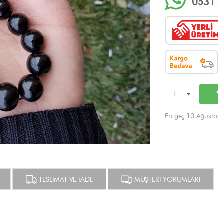
0531 
En geç 10 Ağusto
TESLİMAT VE İADE
MÜŞTERİ YORUMLARI