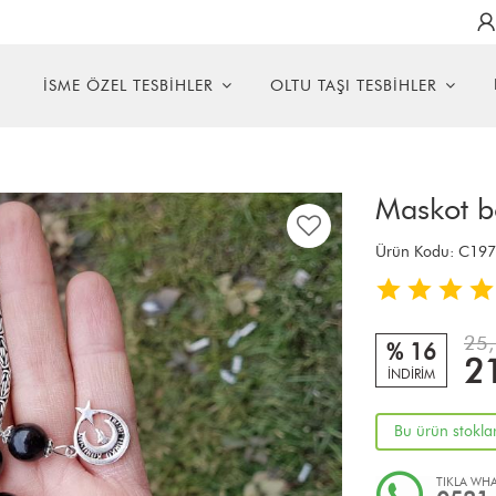
R
İSME ÖZEL TESBİHLER
OLTU TAŞI TESBİHLER
Maskot bo
Ürün Kodu:
C197
25,
% 16
2
İNDİRİM
Bu ürün stokla
TIKLA WHA