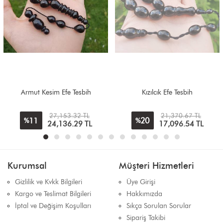
Armut Kesim Efe Tesbih
Kızılcık Efe Tesbih
27,153.32 TL
21,370.67 TL
11
20
%
%
24,136.29
TL
17,096.54
TL
Kurumsal
Müşteri Hizmetleri
Gizlilik ve Kvkk Bilgileri
Üye Girişi
Kargo ve Teslimat Bilgileri
Hakkımızda
İptal ve Değişim Koşulları
Sıkça Sorulan Sorular
Sipariş Takibi