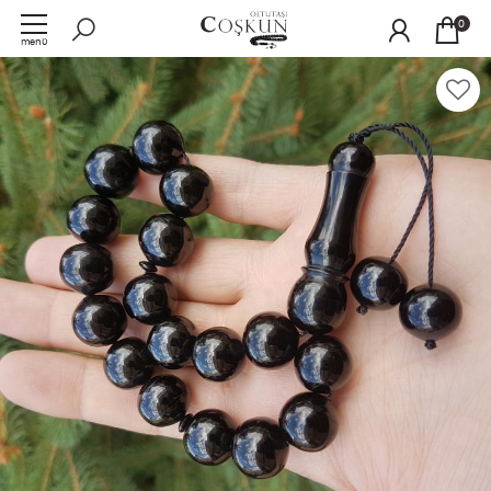
0
menü