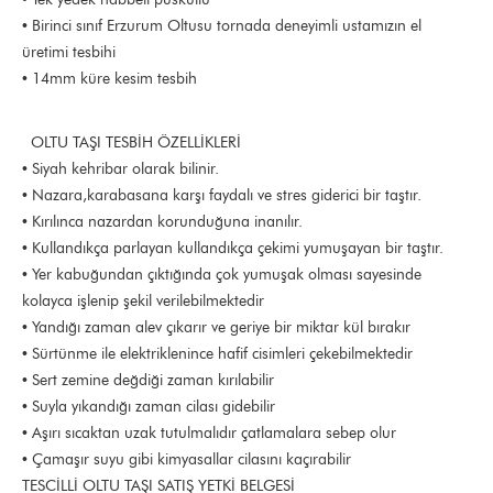
• Birinci sınıf Erzurum Oltusu tornada deneyimli ustamızın el
üretimi tesbihi
• 14mm küre kesim tesbih
OLTU TAŞI TESBİH ÖZELLİKLERİ
• Siyah kehribar olarak bilinir.
• Nazara,karabasana karşı faydalı ve stres giderici bir taştır.
• Kırılınca nazardan korunduğuna inanılır.
• Kullandıkça parlayan kullandıkça çekimi yumuşayan bir taştır.
• Yer kabuğundan çıktığında çok yumuşak olması sayesinde
kolayca işlenip şekil verilebilmektedir
• Yandığı zaman alev çıkarır ve geriye bir miktar kül bırakır
• Sürtünme ile elektriklenince hafif cisimleri çekebilmektedir
• Sert zemine değdiği zaman kırılabilir
• Suyla yıkandığı zaman cilası gidebilir
• Aşırı sıcaktan uzak tutulmalıdır çatlamalara sebep olur
• Çamaşır suyu gibi kimyasallar cilasını kaçırabilir
TESCİLLİ OLTU TAŞI SATIŞ YETKİ BELGESİ