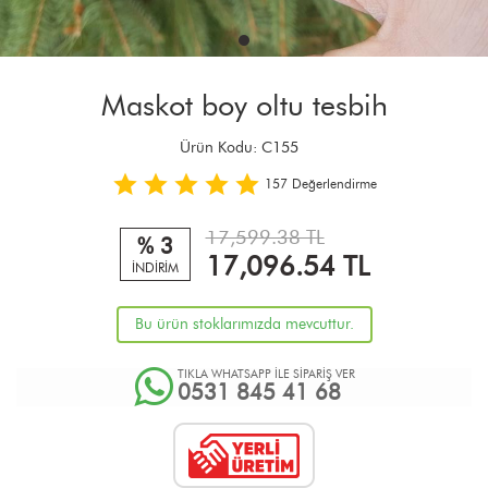
Maskot boy oltu tesbih
Ürün Kodu:
C155
157
Değerlendirme
17,599.38 TL
% 3
17,096.54
TL
İNDİRİM
Bu ürün stoklarımızda mevcuttur.
TIKLA WHATSAPP İLE SİPARİŞ VER
0531 845 41 68