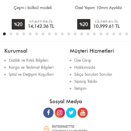
Çeşm-i bülbül modeli
Özel Yapım 10mm Ayyıldız
17,677.94 TL
13,749.51 TL
20
20
%
%
14,142.36
TL
10,999.61
TL
Kurumsal
Müşteri Hizmetleri
Gizlilik ve Kvkk Bilgileri
Üye Girişi
Kargo ve Teslimat Bilgileri
Hakkımızda
İptal ve Değişim Koşulları
Sıkça Sorulan Sorular
Sipariş Takibi
İletişim
Sosyal Medya