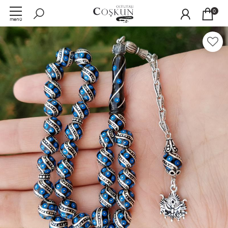
0
menü