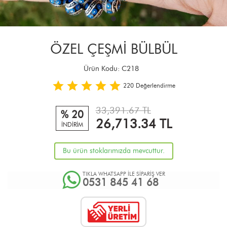
ÖZEL ÇEŞMİ BÜLBÜL
Ürün Kodu:
C218
220
Değerlendirme
33,391.67 TL
% 20
26,713.34
TL
İNDİRİM
Bu ürün stoklarımızda mevcuttur.
TIKLA WHATSAPP İLE SİPARİŞ VER
0531 845 41 68