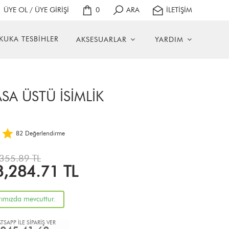
ÜYE OL / ÜYE GİRİŞİ
0
ARA
İLETİŞİM
KUKA TESBİHLER
AKSESUARLAR
YARDIM
SA ÜSTÜ İSİMLİK
82
Değerlendirme
355.89 TL
8,284.71
TL
rımızda mevcuttur.
TSAPP İLE SİPARİŞ VER