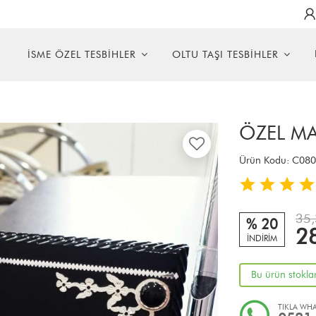
R
İSME ÖZEL TESBİHLER
OLTU TAŞI TESBİHLER
ÖZEL MA
Ürün Kodu:
C080
35,
% 20
2
İNDİRİM
Bu ürün stokla
TIKLA WHA