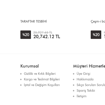
Çeşm-i bülbül modeli
Özel Yapı
17,677.94 TL
20
20
%
%
14,142.36
TL
Kurumsal
Müşteri Hizmetle
Gizlilik ve Kvkk Bilgileri
Üye Girişi
Kargo ve Teslimat Bilgileri
Hakkımızda
İptal ve Değişim Koşulları
Sıkça Sorulan Sorul
Sipariş Takibi
İletişim