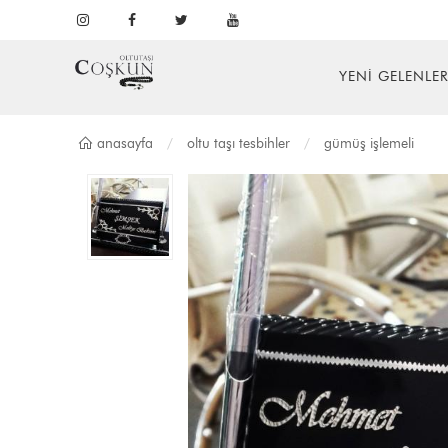
YENİ GELENLE
anasayfa
oltu taşi tesbi̇hler
gümüş i̇şlemeli̇