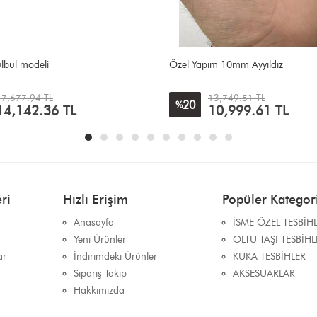
m 10mm Ayyıldız
Mavi mineli
13,749.51 TL
14,928.04 TL
5
%
10,999.61
TL
14,142.36
TL
ri
Hızlı Erişim
Popüler Kategori
Anasayfa
İSME ÖZEL TESBİH
Yeni Ürünler
OLTU TAŞI TESBİHL
ar
İndirimdeki Ürünler
KUKA TESBİHLER
Sipariş Takip
AKSESUARLAR
Hakkımızda