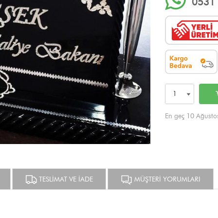
0531 
En geç 10 Ağusto
TESLİMAT VE İADE
MÜŞTERİ YORUMLARI