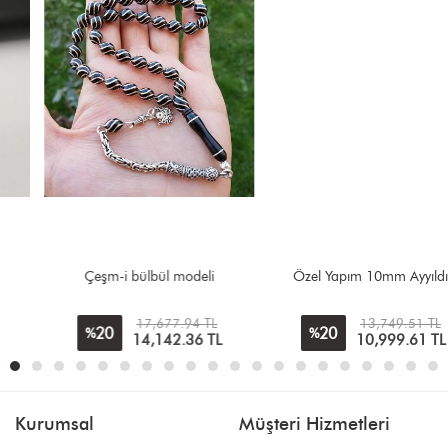
Çeşm-i bülbül modeli
Özel Yapım 10mm Ayyıldız
17,677.94 TL
13,749.51 TL
20
20
%
%
14,142.36
TL
10,999.61
TL
Kurumsal
Müşteri Hizmetleri