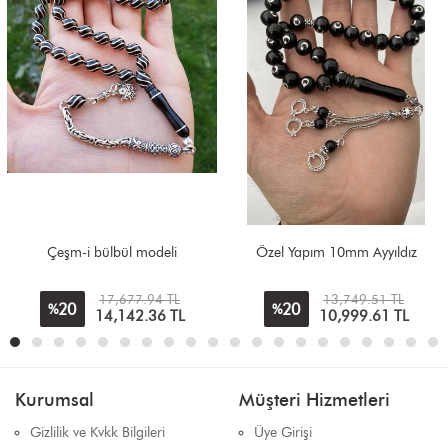
Çeşm-i bülbül modeli
Özel Yapım 10mm Ayyıldız
17,677.94 TL
13,749.51 TL
20
20
%
%
14,142.36
TL
10,999.61
TL
Kurumsal
Müşteri Hizmetleri
Gizlilik ve Kvkk Bilgileri
Üye Girişi