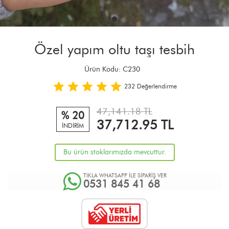
Özel yapım oltu taşı tesbih
Ürün Kodu:
C230
232
Değerlendirme
47,141.18 TL
% 20
37,712.95
TL
İNDİRİM
Bu ürün stoklarımızda mevcuttur.
TIKLA WHATSAPP İLE SİPARİŞ VER
0531 845 41 68