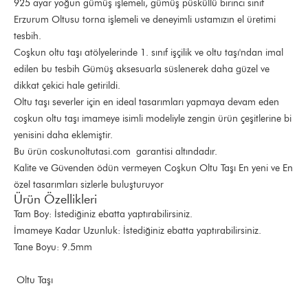
925 ayar yoğun gümüş işlemeli, gümüş püsküllü birinci sınıf
Erzurum Oltusu torna işlemeli ve deneyimli ustamızın el üretimi
tesbih.
Coşkun oltu taşı atölyelerinde 1. sınıf işçilik ve oltu taşı'ndan imal
edilen bu tesbih Gümüş aksesuarla süslenerek daha güzel ve
dikkat çekici hale getirildi.
Oltu taşı severler için en ideal tasarımları yapmaya devam eden
coşkun oltu taşı imameye isimli modeliyle zengin ürün çeşitlerine bi
yenisini daha eklemiştir.
Bu ürün coskunoltutasi.com garantisi altındadır.
Kalite ve Güvenden ödün vermeyen Coşkun Oltu Taşı En yeni ve En
özel tasarımları sizlerle buluşturuyor
Ürün Özellikleri
Tam Boy: İstediğiniz ebatta yaptırabilirsiniz.
İmameye Kadar Uzunluk: İstediğiniz ebatta yaptırabilirsiniz.
Tane Boyu: 9.5mm
Oltu Taşı