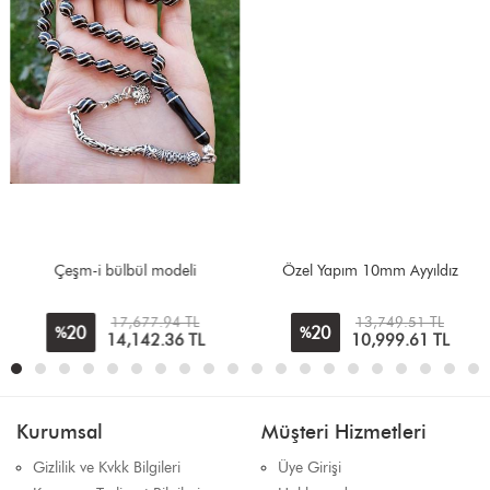
Çeşm-i bülbül modeli
Özel Yapım 10mm Ayyıldız
17,677.94 TL
13,749.51 TL
20
20
%
%
14,142.36
TL
10,999.61
TL
Kurumsal
Müşteri Hizmetleri
Gizlilik ve Kvkk Bilgileri
Üye Girişi