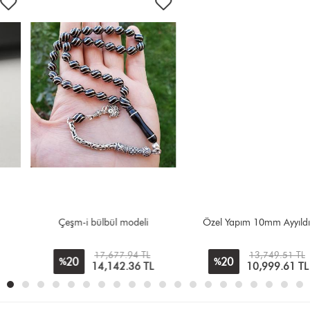
Çeşm-i bülbül modeli
Özel Yapım 10mm Ayyıldız
17,677.94 TL
13,749.51 TL
20
20
%
%
14,142.36
TL
10,999.61
TL