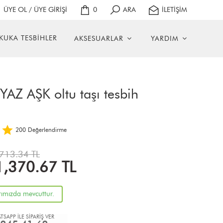
ÜYE OL / ÜYE GİRİŞİ
0
ARA
İLETİŞİM
KUKA TESBİHLER
AKSESUARLAR
YARDIM
AZ AŞK oltu taşı tesbih
200
Değerlendirme
713.34 TL
1,370.67
TL
rımızda mevcuttur.
TSAPP İLE SİPARİŞ VER