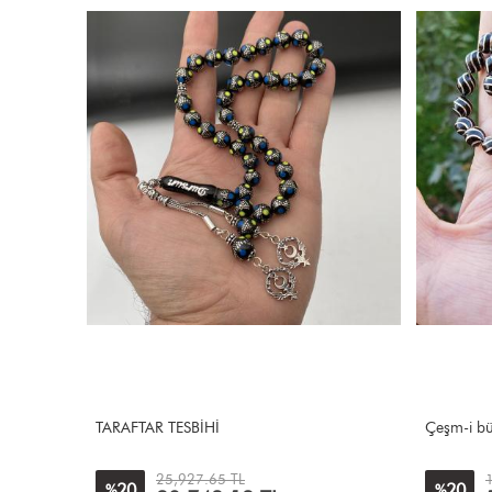
Çeşm-i bülbül modeli
Özel Yapı
17,677.94 TL
20
20
%
%