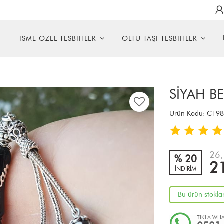
R
İSME ÖZEL TESBİHLER
OLTU TAŞI TESBİHLER
SİYAH BEY
Ürün Kodu:
C198
26,
% 20
2
İNDİRİM
Bu ürün stokla
TIKLA WHA