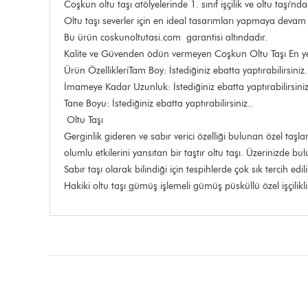
Coşkun oltu taşı atölyelerinde 1. sınıf işçilik ve oltu taşı
Oltu taşı severler için en ideal tasarımları yapmaya devam 
Bu ürün coskunoltutasi.com garantisi altındadır.
Kalite ve Güvenden ödün vermeyen Coşkun Oltu Taşı En yeni
Ürün ÖzellikleriTam Boy: İstediğiniz ebatta yaptırabilirsiniz.
İmameye Kadar Uzunluk: İstediğiniz ebatta yaptırabilirsiniz
Tane Boyu: İstediğiniz ebatta yaptırabilirsiniz..
Oltu Taşı
Gerginlik gideren ve sabır verici özelliği bulunan özel taş
olumlu etkilerini yansıtan bir taştır oltu taşı. Üzerinizde b
Sabır taşı olarak bilindiği için tespihlerde çok sık tercih edil
Hakiki oltu taşı gümüş işlemeli gümüş püsküllü özel işçilikl