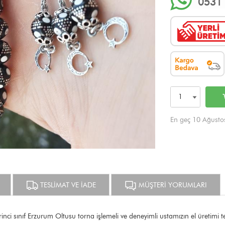
0531 
En geç 10 Ağusto
TESLİMAT VE İADE
MÜŞTERİ YORUMLARI
inci sınıf Erzurum Oltusu torna işlemeli ve deneyimli ustamızın el üretimi t