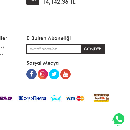
14,142.36
TL
ler
E-Bülten Aboneliği
LER
ER
Sosyal Medya