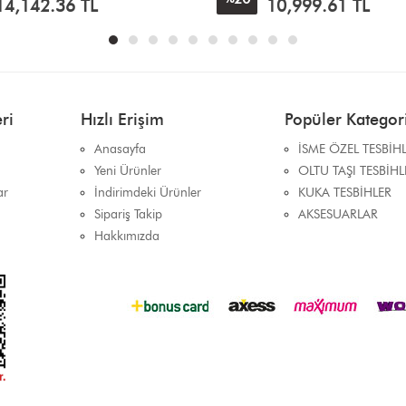
10,999.61
TL
14,142.36
TL
ri
Hızlı Erişim
Popüler Kategori
Anasayfa
İSME ÖZEL TESBİH
Yeni Ürünler
OLTU TAŞI TESBİHL
ar
İndirimdeki Ürünler
KUKA TESBİHLER
Sipariş Takip
AKSESUARLAR
Hakkımızda