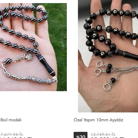
m 10mm Ayyıldız
Mavi mineli
13,749.51 TL
14,928.04 TL
5
%