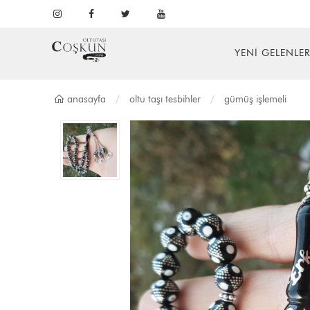
YENİ GELENLE
anasayfa
oltu taşi tesbi̇hler
gümüş i̇şlemeli̇