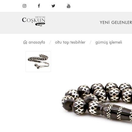
YENİ GELENLE
anasayfa
oltu taşi tesbi̇hler
gümüş i̇şlemeli̇