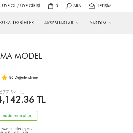
ÜYE OL / ÜYE GİRİŞİ
0
ARA
İLETİŞİM
KUKA TESBİHLER
AKSESUARLAR
YARDIM
ARMA MODEL
86
Değerlendirme
677.94 TL
4,142.36
TL
rımızda mevcuttur.
TSAPP İLE SİPARİŞ VER