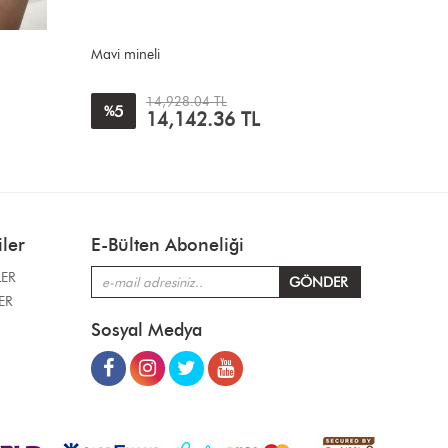
Rus Taşı Efe Ayyıldız
Kapsül Zi
20,427.85 TL
31
5
%
%
14,142.36
TL
ler
E-Bülten Aboneliği
LER
ER
Sosyal Medya