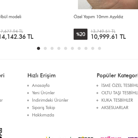
m 10mm Ayyıldız
Mavi mineli
13,749.51 TL
14,928.04 TL
5
%
10,999.61
TL
14,142.36
TL
ri
Hızlı Erişim
Popüler Kategori
Anasayfa
İSME ÖZEL TESBİH
Yeni Ürünler
OLTU TAŞI TESBİHL
ar
İndirimdeki Ürünler
KUKA TESBİHLER
Sipariş Takip
AKSESUARLAR
Hakkımızda