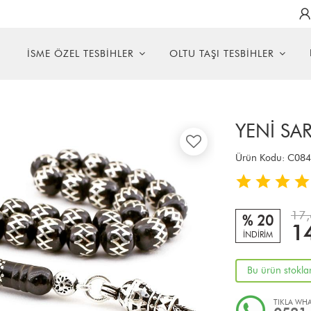
R
İSME ÖZEL TESBİHLER
OLTU TAŞI TESBİHLER
YENİ S
Ürün Kodu:
C084
17,
% 20
1
İNDİRİM
Bu ürün stokla
TIKLA WHA