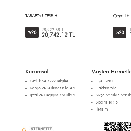
Çeşm-i bülbül modeli
Özel Yapı
17,677.94 TL
20
20
%
%
14,142.36
TL
Kurumsal
Müşteri Hizmetle
Gizlilik ve Kvkk Bilgileri
Üye Girişi
Kargo ve Teslimat Bilgileri
Hakkımızda
İptal ve Değişim Koşulları
Sıkça Sorulan Sorul
Sipariş Takibi
İletişim