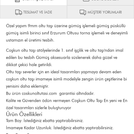
TESLİMAT VE İADE
MÜŞTERİ YORUMLARI
Özel yapım 9mm oltu taşı üzerine gümüş işlemeli gümüş püsküllü
gümüş isimli birinci sınıf Erzurum Oltusu torna işlemeli ve deneyimli
ustamızın el üretimi tesbih.
Coşkun oltu taşı atölyelerinde 1. sınıf işçilik ve oltu taşı'ndan imal
edilen bu tesbih Gümüş aksesuarla süslenerek daha güzel ve
dikkat çekici hale getirildi.
Oltu taşı severler için en ideal tasarımları yapmaya devam eden
coşkun oltu taşı imameye isimli modeliyle zengin ürün çeşitlerine bi
yenisini daha eklemiştir.
Bu ürün coskunoltutasi.com garantisi altındadır.
Kalite ve Güvenden ödün vermeyen Coşkun Oltu Taşı En yeni ve En
özel tasarımları sizlerle buluşturuyor
Ürün Özellikleri
Tam Boy: İstediğiniz ebatta yaptırabilirsiniz.
İmameye Kadar Uzunluk: İstediğiniz ebatta yaptırabilirsiniz.