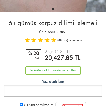
6lı gümüş karpuz dilimi işlemeli
Ürün Kodu:
C306
308
Değerlendirme
25,534.81 TL
% 20
20,427.85
TL
İNDİRİM
Bu ürün stoklarımızda mevcuttur.
Yazılacak İsim
Girişimi onaylıyorum.