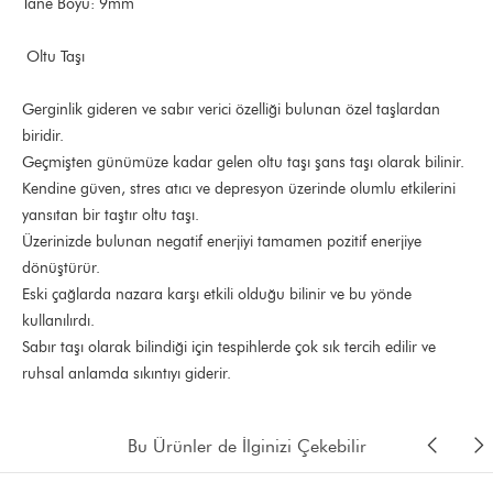
Tane Boyu: 9mm
Oltu Taşı
Gerginlik gideren ve sabır verici özelliği bulunan özel taşlardan
biridir.
Geçmişten günümüze kadar gelen oltu taşı şans taşı olarak bilinir.
Kendine güven, stres atıcı ve depresyon üzerinde olumlu etkilerini
yansıtan bir taştır oltu taşı.
Üzerinizde bulunan negatif enerjiyi tamamen pozitif enerjiye
dönüştürür.
Eski çağlarda nazara karşı etkili olduğu bilinir ve bu yönde
kullanılırdı.
Sabır taşı olarak bilindiği için tespihlerde çok sık tercih edilir ve
ruhsal anlamda sıkıntıyı giderir.
Bu Ürünler de İlginizi Çekebilir