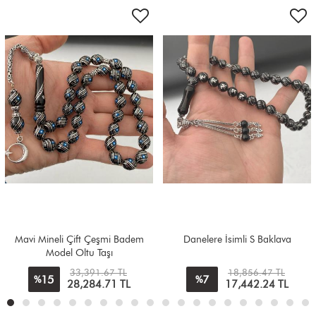
Mavi Mineli Çift Çeşmi Badem
Danelere İsimli S Baklava
Model Oltu Taşı
33,391.67 TL
18,856.47 TL
15
7
%
%
28,284.71
TL
17,442.24
TL