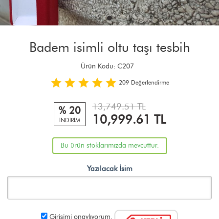
Badem isimli oltu taşı tesbih
Ürün Kodu:
C207
209
Değerlendirme
13,749.51 TL
% 20
10,999.61
TL
İNDİRİM
Bu ürün stoklarımızda mevcuttur.
Yazılacak İsim
Girişimi onaylıyorum.