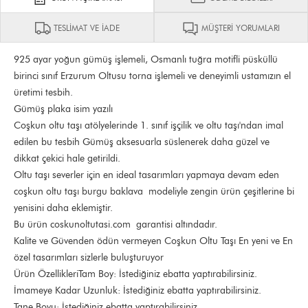
TESLİMAT VE İADE
MÜŞTERİ YORUMLARI
925 ayar yoğun gümüş işlemeli, Osmanlı tuğra motifli püsküllü
birinci sınıf Erzurum Oltusu torna işlemeli ve deneyimli ustamızın el
üretimi tesbih.
Gümüş plaka isim yazılı
Coşkun oltu taşı atölyelerinde 1. sınıf işçilik ve oltu taşı'ndan imal
edilen bu tesbih Gümüş aksesuarla süslenerek daha güzel ve
dikkat çekici hale getirildi.
Oltu taşı severler için en ideal tasarımları yapmaya devam eden
coşkun oltu taşı burgu baklava modeliyle zengin ürün çeşitlerine bi
yenisini daha eklemiştir.
Bu ürün coskunoltutasi.com garantisi altındadır.
Kalite ve Güvenden ödün vermeyen Coşkun Oltu Taşı En yeni ve En
özel tasarımları sizlerle buluşturuyor
Ürün ÖzellikleriTam Boy: İstediğiniz ebatta yaptırabilirsiniz.
İmameye Kadar Uzunluk: İstediğiniz ebatta yaptırabilirsiniz.
Tane Boyu: İstediğiniz ebatta yaptırabilirsiniz..