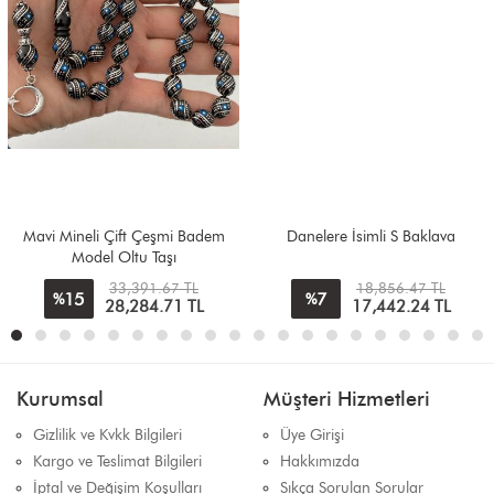
Mavi Mineli Çift Çeşmi Badem
Danelere İsimli S Baklava
Model Oltu Taşı
33,391.67 TL
18,856.47 TL
15
7
%
%
28,284.71
TL
17,442.24
TL
Kurumsal
Müşteri Hizmetleri
Gizlilik ve Kvkk Bilgileri
Üye Girişi
Kargo ve Teslimat Bilgileri
Hakkımızda
İptal ve Değişim Koşulları
Sıkça Sorulan Sorular