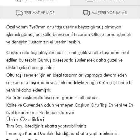
TESLİMAT VE İADE
MÜŞTERİ YORUMLARI
Özel yapım 7ye9mm oltu taşı üzerine beyaz gümüş olmayan
işlemeli gümüş püsküllü birinci sınıf Erzurum Oltusu torna işlemeli
ve deneyimli ustamızın el üretimi tesbih.
Coşkun oltu taşı atölyelerinde 1. sınıf işçilik ve oltu taşı'ndan imal
edilen bu tesbih Gümüş aksesuarla süslenerek daha güzel ve
dikkat çekici hale getirildi.
Oltu taşı severler için en ideal tasarımları yapmaya devam eden
coşkun oltu taşı imameye isimli modeliyle zengin ürün çeşitlerine bi
yenisini daha eklemiştir.
Bu ürün coskunoltutasi.com garantisi altındadır.
Kalite ve Güvenden ödün vermeyen Coşkun Oltu Taşı En yeni ve En
özel tasarımları sizlerle buluşturuyor
Ürün Özellikleri
Tam Boy: İstediğiniz ebatta yaptırabilirsiniz.
İmameye Kadar Uzunluk: İstediğiniz ebatta yaptırabilirsiniz.