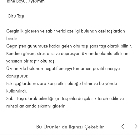
Tane Boyu: 7ye9mm
Oltu Taşı
Gerginlik gideren ve sabır verici özelliği bulunan özel taşlardan
biridir.
Geçmişten günümüze kadar gelen oltu taşı şans taşı olarak bilinir.
Kendine güven, stres atıcı ve depresyon üzerinde olumlu etkilerini
yansıtan bir taştır oltu taşı.
Üzerinizde bulunan negatif enerjiyi tamamen pozitif enerjiye
dönüştürür.
Eski çağlarda nazara karşı etkili olduğu bilinir ve bu yönde
kullanılırdı.
Sabır taşı olarak bilindiği için tespihlerde çok sık tercih edilir ve
ruhsal anlamda sıkıntıyı giderir.
Bu Ürünler de İlginizi Çekebilir