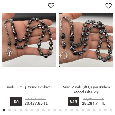
Mavi Mineli Çift Çeşmi Badem
Danelere İsimli S Baklava
Model Oltu Taşı
33,391.67 TL
18,856.47 TL
15
7
%
%
28,284.71
TL
17,442.24
TL