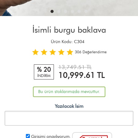
İsimli burgu baklava
Ürün Kodu:
C304
306
Değerlendirme
13,749.51 TL
% 20
10,999.61
TL
İNDİRİM
Bu ürün stoklarımızda mevcuttur.
Yazılacak İsim
Girişimi onaylıyorum.