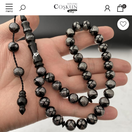
0
menü