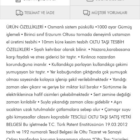
TESLİMAT VE İADE
MÜŞTERİ YORUMLARI
ÜRÜN ÖZELLİKLERİ • Osmanlı sistem püsküllü •1000 ayar Gümüş
işlemeli • Birinci sınıf Erzurum Oltusu tornada deneyimli ustamızın
el üretimi tesbihi • 10mm küre kesim tesbih OLTU TAŞI TESBİH
ÖZELLİKLERİ • Siyah kehribar olarak bilinir. • Nazara,karabasana
karşı faydalı ve stres giderici bir taştır. • Kırılınca nazardan
korunduğuna inanılır. • Kullandıkça parlayan kullandıkça çekimi
yumuşayan bir taştır. • Yer kabuğundan çıktığında çok yumuşak
olması sayesinde kolayca işlenip şekil verilebilmektedir • Yandığı
zaman alev çıkarır ve geriye bir miktar kül bırakır • Sürtünme ile
elektriklenince hafif cisimleri çekebilmektedir • Sert zemine değdiği
zaman kırılabilir • Suyla yıkandığı zaman cilası gidebilir • Aşırı
sıcaktan uzak tutulmalıdır çatlamalara sebep olur • Çamaşır suyu
gibi kimyasallar cilasını kaçırabilir TESCİLLİ OLTU TAŞI SATIŞ YETKİ
BELGESİ Bu işletmede T.C. Türk Patent Enstitüsünün 19.03.2012
tarih ve 192 numaralı Tescil Belgesi ile Oltu Ticaret ve Sanayii
Odası tarafından koruma kapsamına alınan “Oltu Taşı “ürünleri