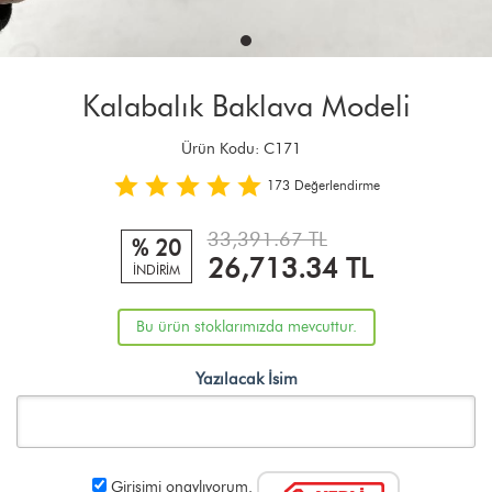
Kalabalık Baklava Modeli
Ürün Kodu:
C171
173
Değerlendirme
33,391.67 TL
% 20
26,713.34
TL
İNDİRİM
Bu ürün stoklarımızda mevcuttur.
Yazılacak İsim
Girişimi onaylıyorum.