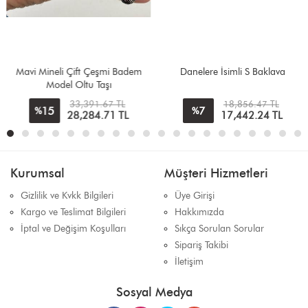
Mavi Mineli Çift Çeşmi Badem
Danelere İsimli S Baklava
Model Oltu Taşı
33,391.67 TL
18,856.47 TL
15
7
%
%
28,284.71
TL
17,442.24
TL
Kurumsal
Müşteri Hizmetleri
Gizlilik ve Kvkk Bilgileri
Üye Girişi
Kargo ve Teslimat Bilgileri
Hakkımızda
İptal ve Değişim Koşulları
Sıkça Sorulan Sorular
Sipariş Takibi
İletişim
Sosyal Medya